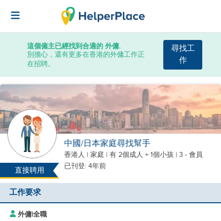
這個僱主已經找到合適的 外傭.
尋找工
別擔心，還有更多在香港的外傭工作正
作
在招聘。
中國/日本家庭尋找幫手
香港人
|
家庭 |
有 2個成人 + 1個小孩
| 3 - 會員
已刊登: 4年前
直接聘用
工作要求
外傭
|
全職