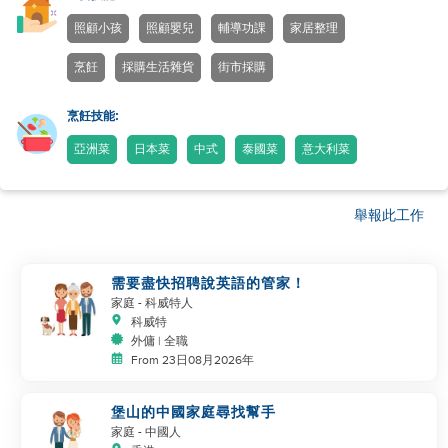
照顧小孩
照顧嬰兒
輔導功課
家居整理
烹飪
採購生活雜貨
街市採購
烹飪技能:
亞洲菜
日本菜
中式
泰國菜
意大利菜
舉報此工作
需要盡快招聘說英語的管家！
家庭
- 科威特人
科威特
外傭 | 全職
From 23日08月2026年
堡山的中國家庭尋找幫手
家庭
- 中國人