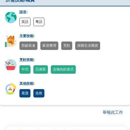
所需技能/職責
語言:
英語
粵語
主要技能:
照顧長者
家居整理
烹飪
採購生活雜貨
烹飪技能:
中式
亞洲菜
含豬肉的菜式
其他技能:
看護
急救
舉報此工作