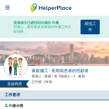
這個僱主已經找到合適的 外傭.
尋找工
別擔心，還有更多在香港的外傭工作正
作
在招聘。
家庭傭工 - 長期病患者的照顧者
香港人
|
家庭 |
有 3個成人
| 3 - 會員
已刊登: 2年前
直接聘用
工作要求
外傭
|
全職