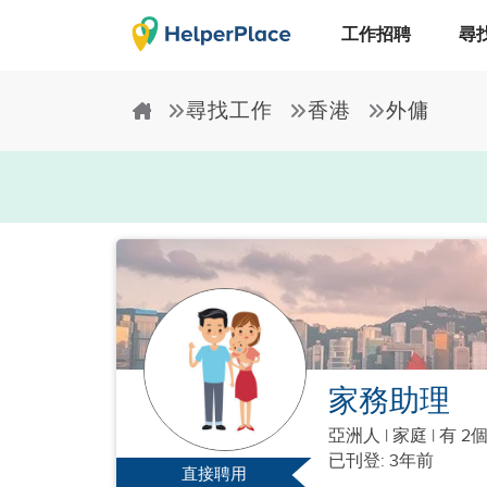
工作招聘
尋
尋找工作
香港
外傭
家務助理
亞洲人
|
家庭 |
有 2
已刊登: 3年前
直接聘用