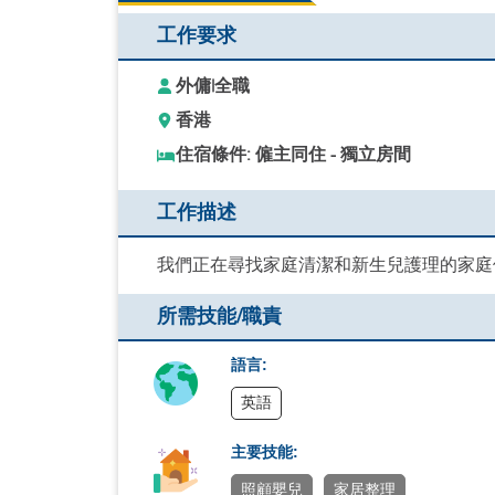
工作要求
外傭
|
全職
香港
住宿條件: 僱主同住 - 獨立房間
工作描述
我們正在尋找家庭清潔和新生兒護理的家庭
所需技能/職責
語言:
英語
主要技能:
照顧嬰兒
家居整理