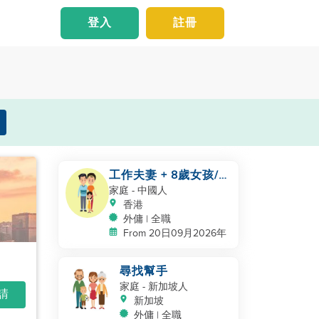
登入
註冊
工作夫妻 + 8歲女孩/
自有房間和洗手間/
家庭
- 中國人
5500-6000
香港
外傭 | 全職
From 20日09月2026年
尋找幫手
家庭
- 新加坡人
申請
新加坡
外傭 | 全職