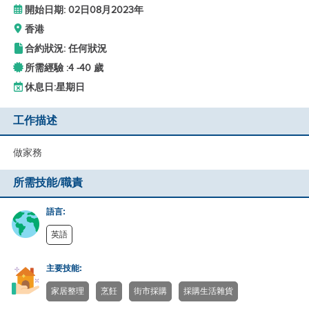
開始日期: 02日08月2023年
香港
合約狀況: 任何狀況
所需經驗 :
4 -
40 歲
休息日:
星期日
工作描述
做家務
所需技能/職責
語言:
英語
主要技能:
家居整理
烹飪
街市採購
採購生活雜貨