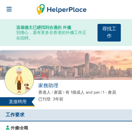
這個僱主已經找到合適的 外傭.
尋找工
別擔心，還有更多在香港的外傭工作正
作
在招聘。
家務助理
香港人
|
家庭 |
有 1個成人
and pet
| 1 - 會員
已刊登: 3年前
直接聘用
工作要求
外傭
|
全職