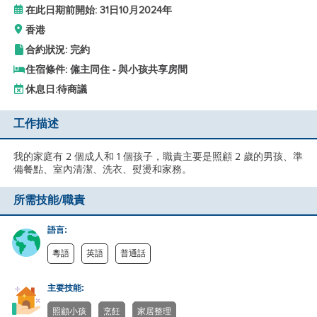
在此日期前開始: 31日10月2024年
香港
合約狀況: 完約
住宿條件: 僱主同住 - 與小孩共享房間
休息日:
待商議
工作描述
我的家庭有 2 個成人和 1 個孩子，職責主要是照顧 2 歲的男孩、準
備餐點、室內清潔、洗衣、熨燙和家務。
所需技能/職責
語言:
粵語
英語
普通話
主要技能:
照顧小孩
烹飪
家居整理