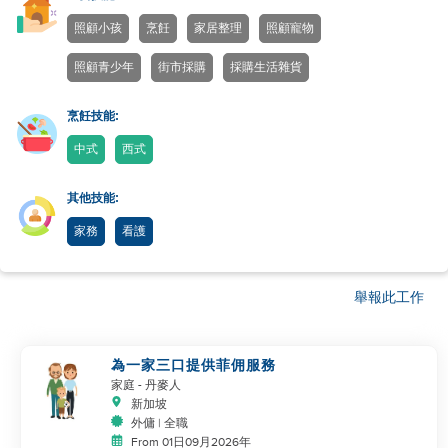
照顧小孩
烹飪
家居整理
照顧寵物
照顧青少年
街市採購
採購生活雜貨
烹飪技能:
中式
西式
其他技能:
家務
看護
舉報此工作
為一家三口提供菲佣服務
家庭
- 丹麥人
新加坡
外傭 | 全職
From 01日09月2026年