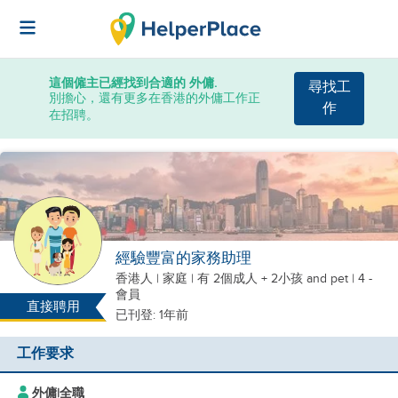
這個僱主已經找到合適的 外傭.
尋找工
別擔心，還有更多在香港的外傭工作正
作
在招聘。
經驗豐富的家務助理
香港人
|
家庭 |
有 2個成人 + 2小孩
and pet
| 4 -
會員
直接聘用
已刊登: 1年前
工作要求
外傭
|
全職