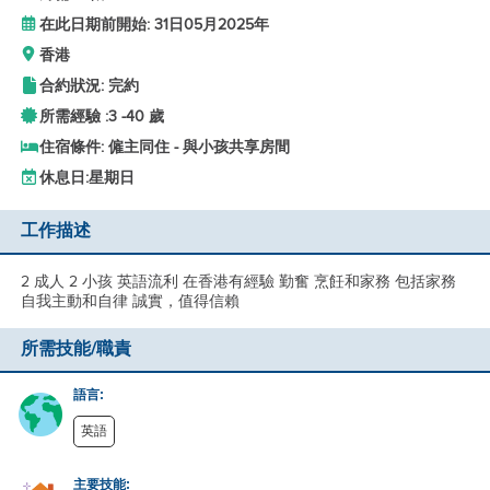
在此日期前開始: 31日05月2025年
香港
合約狀況: 完約
所需經驗 :
3 -
40 歲
住宿條件: 僱主同住 - 與小孩共享房間
休息日:
星期日
工作描述
2 成人 2 小孩 英語流利 在香港有經驗 勤奮 烹飪和家務 包括家務
自我主動和自律 誠實，值得信賴
所需技能/職責
語言:
英語
主要技能: