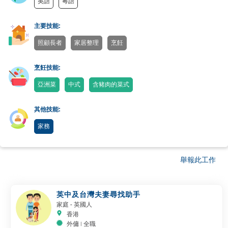
英語
粵語
主要技能:
照顧長者
家居整理
烹飪
烹飪技能:
亞洲菜
中式
含豬肉的菜式
其他技能:
家務
舉報此工作
英中及台灣夫妻尋找助手
家庭
- 英國人
香港
外傭 | 全職