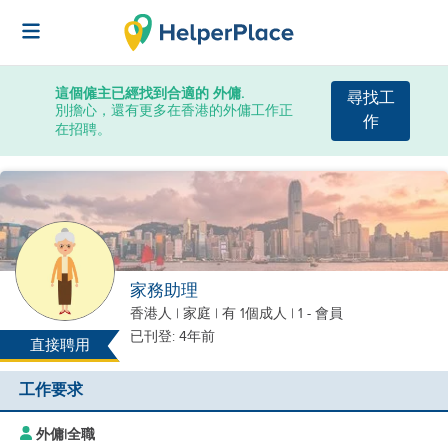
這個僱主已經找到合適的 外傭.
尋找工
別擔心，還有更多在香港的外傭工作正
作
在招聘。
家務助理
香港人
|
家庭 |
有 1個成人
| 1 - 會員
已刊登: 4年前
直接聘用
工作要求
外傭
|
全職