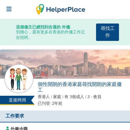
這個僱主已經找到合適的 外傭.
尋找工
別擔心，還有更多在香港的外傭工作正
作
在招聘。
個性開朗的香港家庭尋找開朗的家庭傭
工
香港人
|
家庭 |
有 3個成人
| 3 - 會員
直接聘用
已刊登: 2年前
工作要求
外傭
|
全職