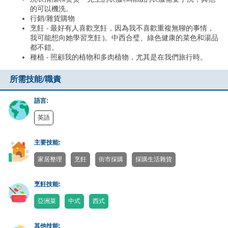
的可以機洗。
行銷/雜貨購物
烹飪 - 最好有人喜歡烹飪，因為我不喜歡重複無聊的事情，
我可能想向她學習烹飪:)。中西合璧、綠色健康的菜色和湯品
都不錯。
種植 - 照顧我的植物和多肉植物，尤其是在我們旅行時。
所需技能/職責
語言:
英語
主要技能:
家居整理
烹飪
街市採購
採購生活雜貨
烹飪技能:
亞洲菜
中式
西式
其他技能: