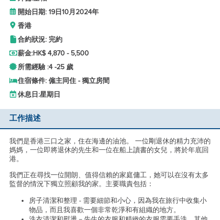
開始日期: 19日10月2024年
香港
合約狀況: 完約
薪金:
HK$ 4,870 - 5,500
所需經驗 :
4 -
25 歲
住宿條件: 僱主同住 - 獨立房間
休息日:
星期日
工作描述
我們是香港三口之家，住在海邊的油池。 一位剛退休的精力充沛的
媽媽，一位即將退休的先生和一位在船上讀書的女兒，將於年底回
港。
我們正在尋找一位開朗、值得信賴的家庭傭工，她可以在沒有太多
監督的情況下獨立照顧我的家。主要職責包括：
房子清潔和整理 - 需要細節和小心，因為我在旅行中收集小
物品，而且我喜歡一個非常乾淨和有組織的地方。
洗衣清潔和熨燙－先生的衣服和精緻的衣服需要手洗，其他