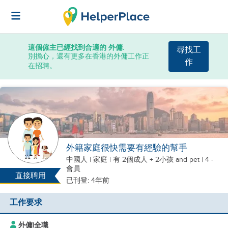
這個僱主已經找到合適的 外傭.
尋找工
別擔心，還有更多在香港的外傭工作正
作
在招聘。
外籍家庭很快需要有經驗的幫手
中國人
|
家庭 |
有 2個成人 + 2小孩
and pet
| 4 -
會員
直接聘用
已刊登: 4年前
工作要求
外傭
|
全職