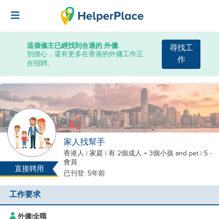
這個僱主已經找到合適的 外傭.
尋找工
別擔心，還有更多在香港的外傭工作正
作
在招聘。
家人找幫手
香港人
|
家庭 |
有 2個成人 + 3個小孩
and pet
| 5 -
會員
直接聘用
已刊登: 5年前
工作要求
外傭
|
全職