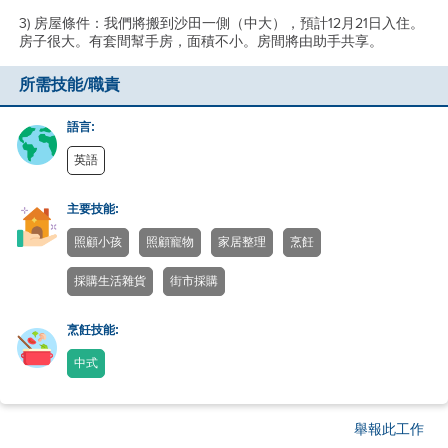
3) 房屋條件：我們將搬到沙田一側（中大），預計12月21日入住。
房子很大。有套間幫手房，面積不小。房間將由助手共享。
所需技能/職責
語言:
英語
主要技能:
照顧小孩
照顧寵物
家居整理
烹飪
採購生活雜貨
街市採購
烹飪技能:
中式
舉報此工作