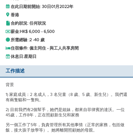
在此日期前開始: 30日01月2022年
香港
合約狀況: 任何狀況
薪金:
HK$ 6,000 - 6,500
所需經驗 :
2 -
40 歲
住宿條件: 僱主同住 - 與工人共享房間
休息日:
星期日
工作描述
背景
1) 家庭成員：2 名成人，3 名兒童（8 歲、5 歲、新生兒）。我們還
有兩隻貓和一隻狗。
2) 目前我們有2個幫手，她們是姐妹，都來自菲律賓的達沃。一位
45歲，工作8年，正在照顧新生兒和家務
另一個工作了5年，負責管理所有其他事情（正常的家務，包括做
飯，接大孩子放學等）。她將離開照顧她的母親。