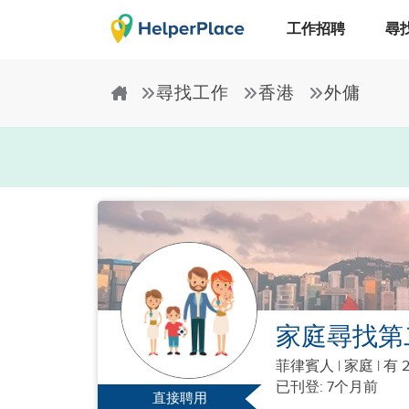
工作招聘
尋
尋找工作
香港
外傭
家庭尋找第
菲律賓人
|
家庭 |
有 
已刊登: 7个月前
直接聘用