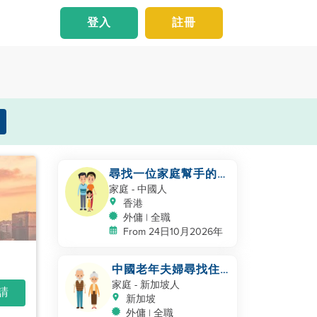
登入
註冊
尋找一位家庭幫手的中
國家庭
家庭
- 中國人
香港
外傭 | 全職
From 24日10月2026年
中國老年夫婦尋找住
家幫助
家庭
- 新加坡人
申請
新加坡
外傭 | 全職