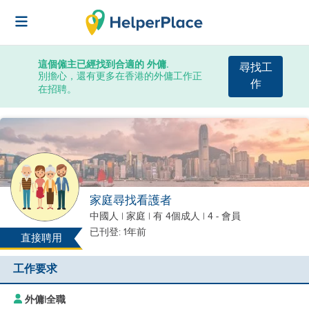
這個僱主已經找到合適的 外傭.
尋找工
別擔心，還有更多在香港的外傭工作正
作
在招聘。
家庭尋找看護者
中國人
|
家庭 |
有 4個成人
| 4 - 會員
已刊登: 1年前
直接聘用
工作要求
外傭
|
全職