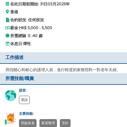
在此日期前開始: 31日03月2025年
香港
合約狀況: 任何狀況
薪金:
HK$ 5,000 - 5,500
所需經驗 :
5 -
40 歲
休息日:
彈性
工作描述
尋找關心和耐心的護理人員，進行輕度的家務照料一對老年夫婦。
所需技能/職責
語言:
英語
主要技能:
照顧長者
家居整理
烹飪