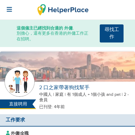
這個僱主已經找到合適的 外傭.
尋找工
別擔心，還有更多在香港的外傭工作正
作
在招聘。
2 口之家帶著狗找幫手
中國人
|
家庭 |
有 1個成人 + 1個小孩
and pet
| 2 -
會員
直接聘用
已刊登: 4年前
工作要求
外傭
|
全職