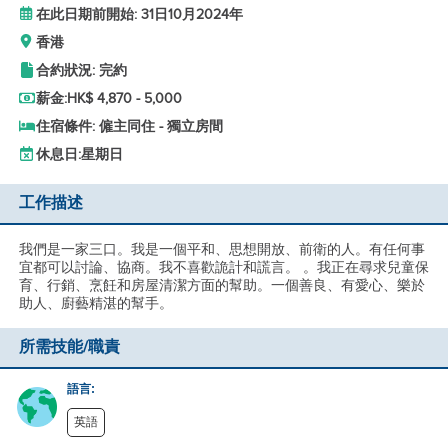
在此日期前開始: 31日10月2024年
香港
合約狀況: 完約
薪金:
HK$ 4,870 - 5,000
住宿條件: 僱主同住 - 獨立房間
休息日:
星期日
工作描述
我們是一家三口。我是一個平和、思想開放、前衛的人。有任何事
宜都可以討論、協商。我不喜歡詭計和謊言。 。我正在尋求兒童保
育、行銷、烹飪和房屋清潔方面的幫助。一個善良、有愛心、樂於
助人、廚藝精湛的幫手。
所需技能/職責
語言:
英語