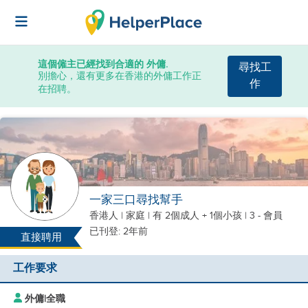
這個僱主已經找到合適的 外傭.
尋找工
別擔心，還有更多在香港的外傭工作正
作
在招聘。
一家三口尋找幫手
香港人
|
家庭 |
有 2個成人 + 1個小孩
| 3 - 會員
已刊登: 2年前
直接聘用
工作要求
外傭
|
全職