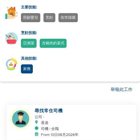
主要技能:
照顧嬰兒
烹飪
街市採購
烹飪技能:
亞洲菜
含豬肉的菜式
其他技能:
家務
舉報此工作
尋找常住司機
公司
-
香港
司機 | 全職
From 13日08月2026年