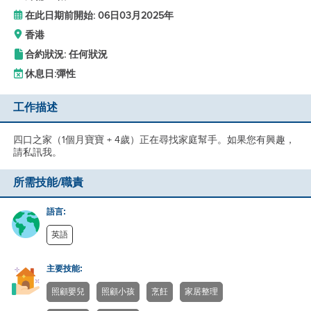
在此日期前開始: 06日03月2025年
香港
合約狀況: 任何狀況
休息日:
彈性
工作描述
四口之家（1個月寶寶 + 4歲）正在尋找家庭幫手。如果您有興趣，
請私訊我。
所需技能/職責
語言:
英語
主要技能:
照顧嬰兒
照顧小孩
烹飪
家居整理