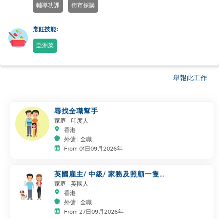
輔導功課
街市採購
烹飪技能:
亞洲菜
舉報此工作
尋找全職幫手
家庭
- 印度人
香港
外傭 | 全職
From 01日09月2026年
英國雇主/ 中級/ 家務及照顧一隻
狗
家庭
- 英國人
香港
外傭 | 全職
From 27日09月2026年