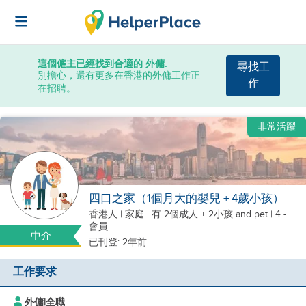
這個僱主已經找到合適的 外傭.
尋找工
別擔心，還有更多在香港的外傭工作正
作
在招聘。
非常活躍
四口之家（1個月大的嬰兒 + 4歲小孩）
香港人
|
家庭 |
有 2個成人 + 2小孩
and pet
| 4 -
會員
中介
已刊登: 2年前
工作要求
外傭
|
全職