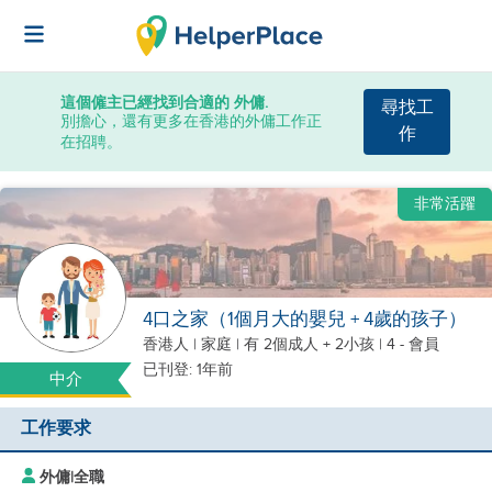
這個僱主已經找到合適的 外傭.
尋找工
別擔心，還有更多在香港的外傭工作正
作
在招聘。
非常活躍
4口之家（1個月大的嬰兒 + 4歲的孩子）
香港人
|
家庭 |
有 2個成人 + 2小孩
| 4 - 會員
已刊登: 1年前
中介
工作要求
外傭
|
全職