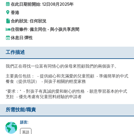
在此日期前開始: 12日08月2025年
香港
合約狀況: 任何狀況
住宿條件: 僱主同住 - 與小孩共享房間
休息日:
彈性
工作描述
我們正在尋找一位富有同情心的保母來照顧我們的兩個孩子。
主要責任包括： - 提供細心和充滿愛的兒童照顧 - 準備簡單的中式
餐食（提供培訓） - 與孩子相關的輕度家務
*要求：* - 對孩子有真誠的愛和耐心的性格 - 願意學習基本的中式
烹飪 - 優先考慮有兒童照料經驗的申請者
所需技能/職責
語言:
英語