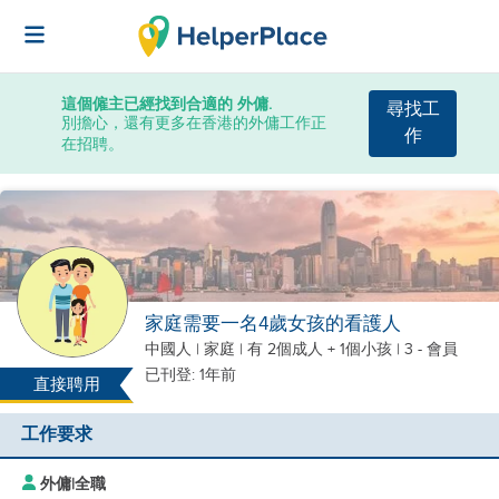
這個僱主已經找到合適的 外傭.
尋找工
別擔心，還有更多在香港的外傭工作正
作
在招聘。
家庭需要一名4歲女孩的看護人
中國人
|
家庭 |
有 2個成人 + 1個小孩
| 3 - 會員
已刊登: 1年前
直接聘用
工作要求
外傭
|
全職