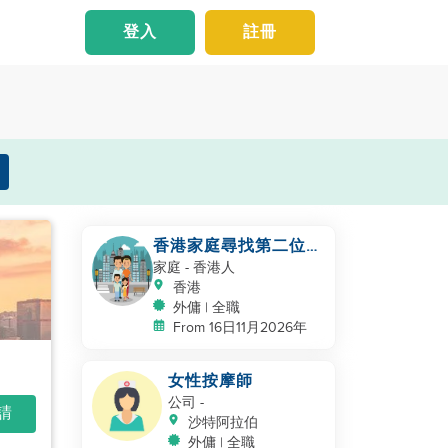
登入
註冊
香港家庭尋找第二位幫
手照顧幼兒
家庭
- 香港人
香港
外傭 | 全職
From 16日11月2026年
女性按摩師
公司
-
申請
沙特阿拉伯
外傭 | 全職