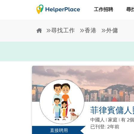
工作招聘
尋
尋找工作
香港
外傭
菲律賓傭人
中國人
|
家庭 |
有 2
已刊登: 2年前
直接聘用