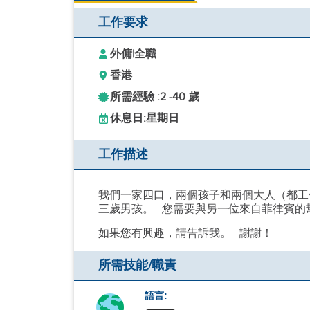
工作要求
外傭
|
全職
香港
所需經驗 :
2 -
40 歲
休息日:
星期日
工作描述
我們一家四口，兩個孩子和兩個大人（都工
三歲男孩。
您需要與另一位來自菲律賓的幫
如果您有興趣，請告訴我。
謝謝！
所需技能/職責
語言: