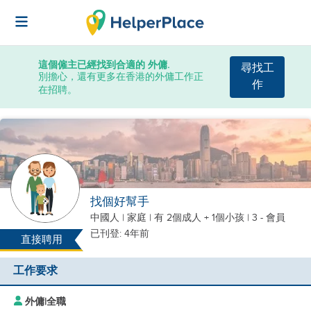
這個僱主已經找到合適的 外傭.
尋找工
別擔心，還有更多在香港的外傭工作正
作
在招聘。
找個好幫手
中國人
|
家庭 |
有 2個成人 + 1個小孩
| 3 - 會員
已刊登: 4年前
直接聘用
工作要求
外傭
|
全職