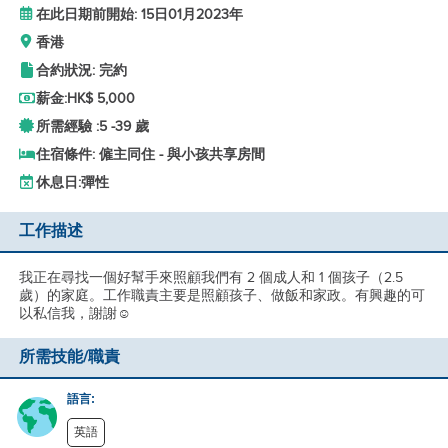
在此日期前開始: 15日01月2023年
香港
合約狀況: 完約
薪金:
HK$ 5,000
所需經驗 :
5 -
39 歲
住宿條件: 僱主同住 - 與小孩共享房間
休息日:
彈性
工作描述
我正在尋找一個好幫手來照顧我們有 2 個成人和 1 個孩子（2.5
歲）的家庭。工作職責主要是照顧孩子、做飯和家政。有興趣的可
以私信我，謝謝☺️
所需技能/職責
語言:
英語