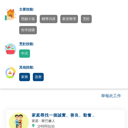
主要技能:
照顧小孩
輔導功課
家居整理
烹飪
街市採購
烹飪技能:
中式
其他技能:
家務
急救
舉報此工作
家庭尋找一個誠實、善良、勤奮的
工作者
家庭
- 黎巴嫩人
沙特阿拉伯