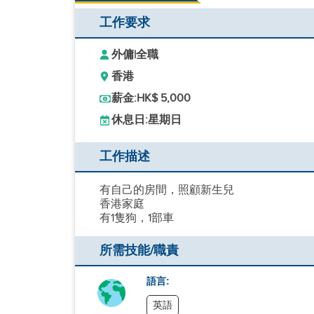
工作要求
外傭
|
全職
香港
薪金:
HK$ 5,000
休息日:
星期日
工作描述
有自己的房間，照顧新生兒
香港家庭
有1隻狗，1部車
所需技能/職責
語言:
英語