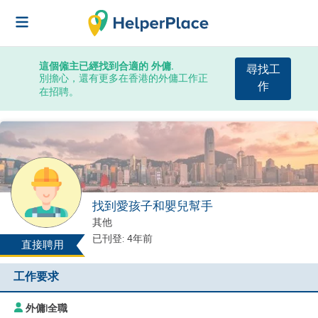
這個僱主已經找到合適的 外傭.
尋找工
別擔心，還有更多在香港的外傭工作正
作
在招聘。
找到愛孩子和嬰兒幫手
其他
已刊登: 4年前
直接聘用
工作要求
外傭
|
全職