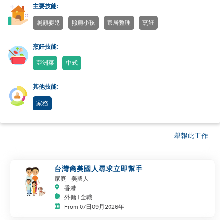
主要技能:
照顧嬰兒
照顧小孩
家居整理
烹飪
烹飪技能:
亞洲菜
中式
其他技能:
家務
舉報此工作
台灣裔美國人尋求立即幫手
家庭
- 美國人
香港
外傭 | 全職
From 07日09月2026年