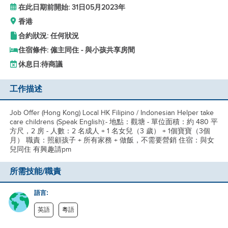
在此日期前開始: 31日05月2023年
香港
合約狀況: 任何狀況
住宿條件: 僱主同住 - 與小孩共享房間
休息日:
待商議
工作描述
Job Offer (Hong Kong) Local HK Filipino / Indonesian Helper take
care childrens (Speak English):- 地點：觀塘 - 單位面積：約 480 平
方尺，2 房 - 人數：2 名成人 + 1 名女兒（3 歲） + 1個寶寶（3個
月） 職責：照顧孩子 + 所有家務 + 做飯，不需要營銷 住宿：與女
兒同住 有興趣請pm
所需技能/職責
語言:
英語
粵語