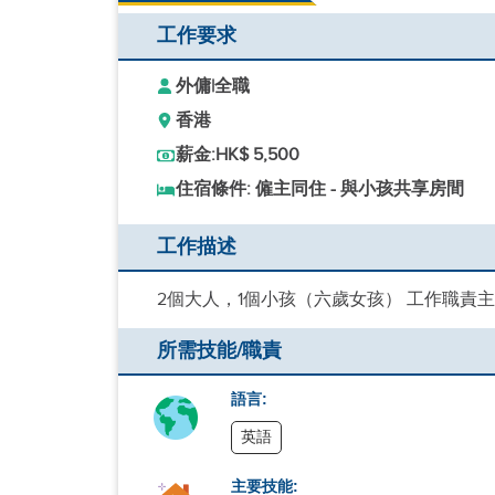
工作要求
外傭
|
全職
香港
薪金:
HK$ 5,500
住宿條件: 僱主同住 - 與小孩共享房間
工作描述
2個大人，1個小孩（六歲女孩） 工作職責主
所需技能/職責
語言:
英語
主要技能: