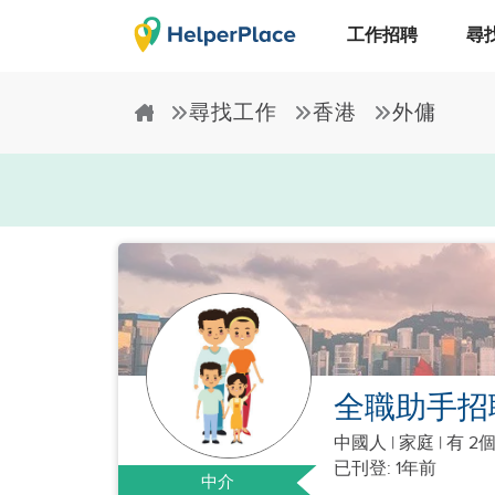
工作招聘
尋
尋找工作
香港
外傭
全職助手招
中國人
|
家庭 |
有 2
已刊登: 1年前
中介