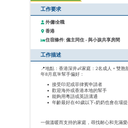
工作要求
外傭
|
全職
香港
住宿條件: 僱主同住 - 與小孩共享房間
工作描述
📍地點：香港深井👶家庭：2名成人 + 雙
年8月底🎯幫手偏好：
接受印尼或菲律賓申請者
歡迎海外或香港本地的幫手
能夠用粵語或英語溝通
年齡最好在40歲以下•奶奶也會在場提
一個溫暖而支持的家庭，尋找耐心和充滿愛心