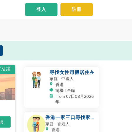
登入
註冊
常活躍
尋找女性司機居住在
家庭
- 中國人
香港
司機 | 全職
From 07日08月2026
年
香港一家三口尋找家政
申請
服務員
家庭
- 香港人
香港