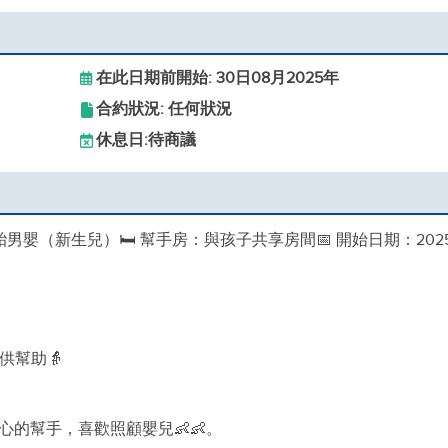
在此日期前開始: 30日08月2025年
合約狀況: 任何狀況
休息日:
待商議
胞胎男嬰（新生兒）🛏 幫手房：與孩子共享房間📅 開始日期：202
供幫助👵
的幫手，喜歡照顧嬰兒👶👶。