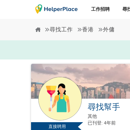
工作招聘
尋
尋找工作
香港
外傭
尋找幫手
其他
已刊登: 4年前
直接聘用