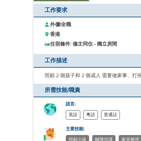
工作要求
外傭
|
全職
香港
住宿條件: 僱主同住 - 獨立房間
工作描述
照顧 2 個孩子和 2 個成人 需要做家事、
所需技能/職責
語言:
英語
粵語
普通話
主要技能:
照顧小孩
輔導功課
家居整理