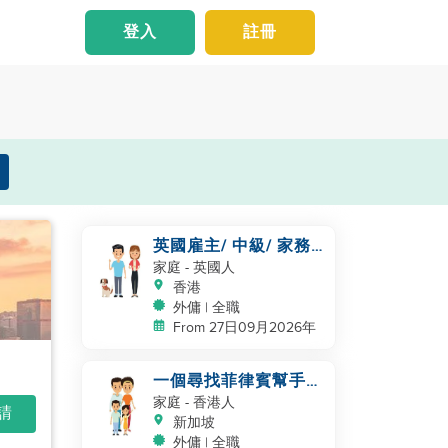
登入
註冊
英國雇主/ 中級/ 家務
及照顧一隻狗
家庭
- 英國人
香港
外傭 | 全職
From 27日09月2026年
一個尋找菲律賓幫手的
四口之家
家庭
- 香港人
申請
新加坡
外傭 | 全職