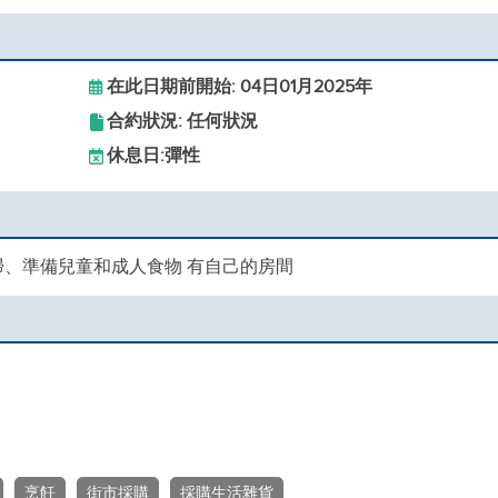
在此日期前開始: 04日01月2025年
合約狀況: 任何狀況
休息日:
彈性
打掃、準備兒童和成人食物 有自己的房間
烹飪
街市採購
採購生活雜貨