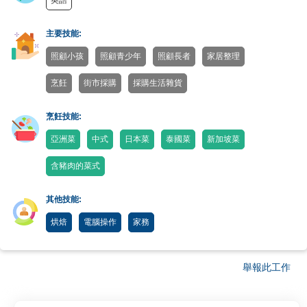
英語
主要技能:
照顧小孩
照顧青少年
照顧長者
家居整理
烹飪
街市採購
採購生活雜貨
烹飪技能:
亞洲菜
中式
日本菜
泰國菜
新加坡菜
含豬肉的菜式
其他技能:
烘焙
電腦操作
家務
舉報此工作