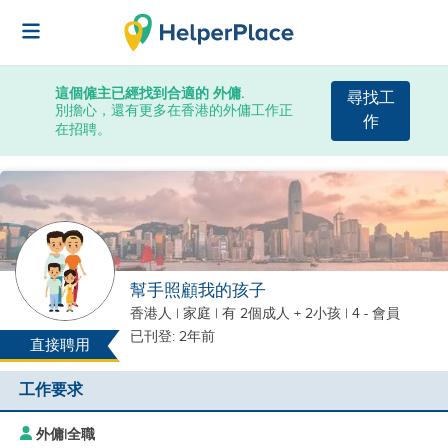
這個僱主已經找到合適的 外傭.
尋找工
別擔心，還有更多在香港的外傭工作正
作
在招聘。
幫手照顧我的孩子
香港人
|
家庭 |
有 2個成人 + 2小孩
| 4 - 會員
已刊登: 2年前
直接聘用
工作要求
外傭
|
全職