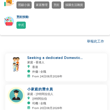
照顧小孩
家居整理
烹飪
採購生活雜貨
烹飪技能:
中式
舉報此工作
Seeking a dedicated Domestic
Helper
家庭
- 香港人
香港
外傭 | 全職
From 24日08月2026年
小家庭的潛水員
家庭
- 沙特阿拉伯人
沙特阿拉伯
司機 | 全職
From 20日08月2026年