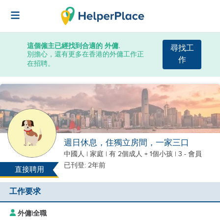
這個僱主已經找到合適的 外傭.
尋找工
別擔心，還有更多在香港的外傭工作正
作
在招聘。
週日休息，住獨立房間，一家三口
中國人
|
家庭 |
有 2個成人 + 1個小孩
| 3 - 會員
已刊登: 2年前
直接聘用
工作要求
外傭
|
全職