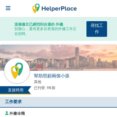
這個僱主已經找到合適的 外傭.
尋找工
別擔心，還有更多在香港的外傭工作正
作
在招聘。
幫助照顧兩個小孩
其他
已刊登: 1年前
直接聘用
工作要求
外傭
|
全職