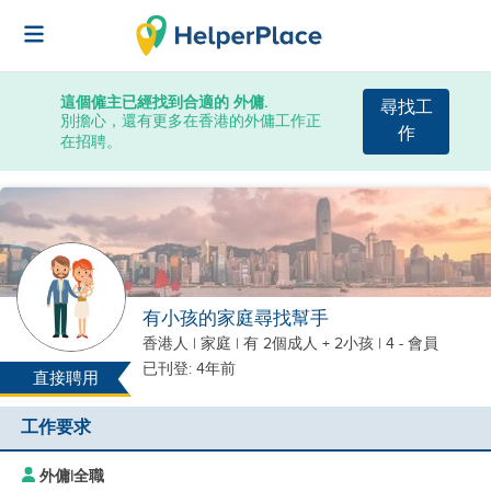
這個僱主已經找到合適的 外傭.
尋找工
別擔心，還有更多在香港的外傭工作正
作
在招聘。
有小孩的家庭尋找幫手
香港人
|
家庭 |
有 2個成人 + 2小孩
| 4 - 會員
已刊登: 4年前
直接聘用
工作要求
外傭
|
全職