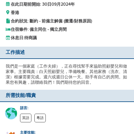
在此日期前開始: 30日09月2024年
香港
合約狀況: 斷約 - 前僱主解僱 (搬遷/財務原因)
住宿條件: 僱主同住 - 獨立房間
休息日:
待商議
工作描述
我們是一個家庭（工作夫婦），正在尋找幫手來協助照顧嬰兒和做
家事。主要職責：白天照顧嬰兒，準備晚餐。其他家務（洗衣、清
潔）根據需要完成。週六或週日公休一天。助手有自己的房間。如
果您有興趣，請聯絡我們！我們期待您的回音。
所需技能/職責
語言:
英語
粵語
主要技能: