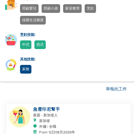
照顧嬰兒
照顧小孩
家居整理
烹飪
採購生活雜貨
烹飪技能:
中式
西式
其他技能:
家務
舉報此工作
急需印尼幫手
家庭
- 新加坡人
新加坡
外傭 | 全職
From 12日08月2026年