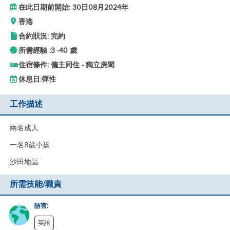
在此日期前開始: 30日08月2024年
香港
合約狀況: 完約
所需經驗 :
3 -
40 歲
住宿條件: 僱主同住 - 獨立房間
休息日:
彈性
工作描述
兩名成人
一名8歲小孩
沙田地區
所需技能/職責
語言:
英語