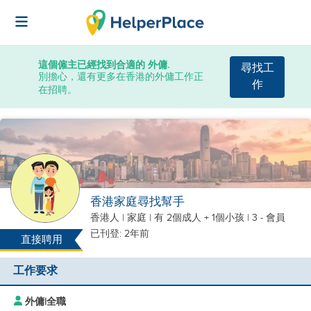
這個僱主已經找到合適的 外傭.
尋找工
別擔心，還有更多在香港的外傭工作正
作
在招聘。
香港家庭尋找幫手
香港人
|
家庭 |
有 2個成人 + 1個小孩
| 3 - 會員
已刊登: 2年前
直接聘用
工作要求
外傭
|
全職