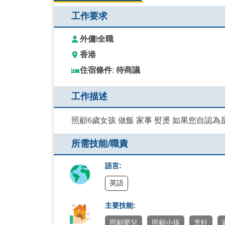
工作要求
外傭
|
全職
香港
住宿條件: 待商議
工作描述
照顧6歲女孩 做飯 家事 熨燙 如果您自
所需技能/職責
語言:
英語
主要技能:
照顧嬰兒
照顧小孩
烹飪