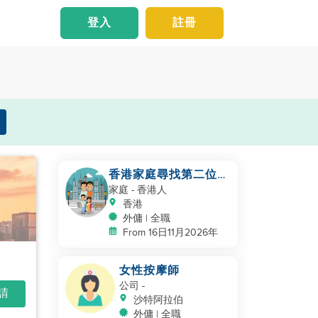
登入
註冊
香港家庭尋找第二位幫
手照顧幼兒
家庭
- 香港人
香港
外傭 | 全職
From 16日11月2026年
女性按摩師
公司
-
申請
沙特阿拉伯
外傭 | 全職