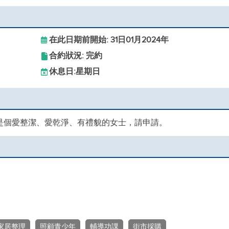
在此日期前開始: 31日01月2024年
合約狀況: 完約
休息日:
星期日
認為是個愛整潔、愛乾淨、有禮貌的女士，請申請。
家居整理
照顧青少年
輔導功課
街市採購