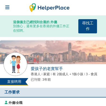
這個僱主已經找到合適的 外傭.
尋找工
別擔心，還有更多在香港的外傭工作正
作
在招聘。
愛孩子的老實幫手
香港人
|
家庭 |
有 2個成人 + 1個小孩
| 3 - 會員
已刊登: 3年前
直接聘用
工作要求
外傭
|
全職