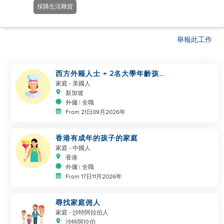
採購生活雜貨
舉報此工作
西方外籍人士 + 2名大學年齡孩子
需要廚師/管家
家庭
- 美國人
新加坡
外傭 | 全職
From 21日09月2026年
香港有成年的孩子的家庭
家庭
- 中國人
香港
外傭 | 全職
From 17日11月2026年
尋找家庭佣人
家庭
- 沙特阿拉伯人
沙特阿拉伯