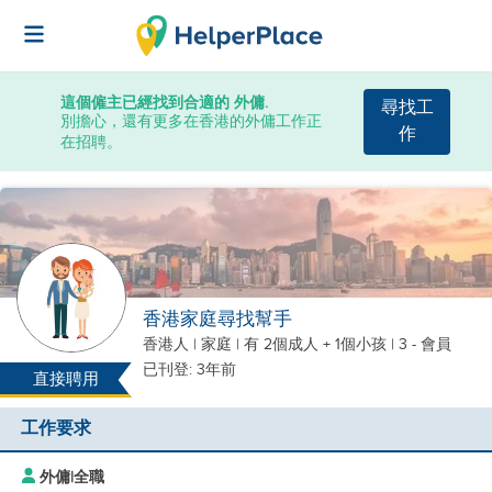
這個僱主已經找到合適的 外傭.
尋找工
別擔心，還有更多在香港的外傭工作正
作
在招聘。
香港家庭尋找幫手
香港人
|
家庭 |
有 2個成人 + 1個小孩
| 3 - 會員
已刊登: 3年前
直接聘用
工作要求
外傭
|
全職