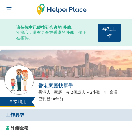
這個僱主已經找到合適的 外傭.
尋找工
別擔心，還有更多在香港的外傭工作正
作
在招聘。
香港家庭找幫手
香港人
|
家庭 |
有 2個成人 + 2小孩
| 4 - 會員
已刊登: 4年前
直接聘用
工作要求
外傭
|
全職