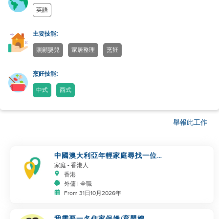
英語
主要技能:
照顧嬰兒
家居整理
烹飪
烹飪技能:
中式
西式
舉報此工作
中國澳大利亞年輕家庭尋找一位偉
大的阿姨
家庭
- 香港人
香港
外傭 | 全職
From 31日10月2026年
我需要一名住家保姆/育嬰嫂