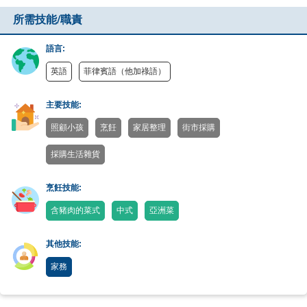
所需技能/職責
語言:
英語
菲律賓語（他加祿語）
主要技能:
照顧小孩
烹飪
家居整理
街市採購
採購生活雜貨
烹飪技能:
含豬肉的菜式
中式
亞洲菜
其他技能:
家務