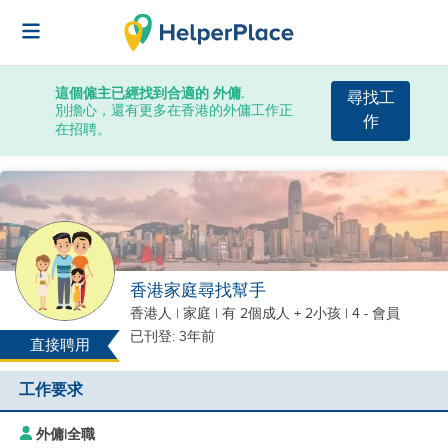
這個僱主已經找到合適的 外傭.
尋找工
別擔心，還有更多在香港的外傭工作正
作
在招聘。
香港家庭尋找幫手
香港人
|
家庭 |
有 2個成人 + 2小孩
| 4 - 會員
已刊登: 3年前
直接聘用
工作要求
外傭
|
全職