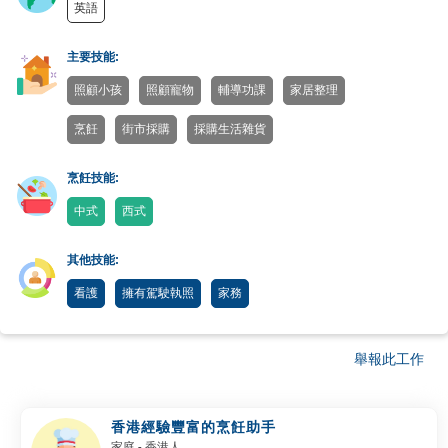
英語
主要技能:
照顧小孩
照顧寵物
輔導功課
家居整理
烹飪
街市採購
採購生活雜貨
烹飪技能:
中式
西式
其他技能:
看護
擁有駕駛執照
家務
舉報此工作
香港經驗豐富的烹飪助手
家庭
- 香港人