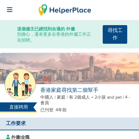
這個僱主已經找到合適的 外傭.
尋找工
別擔心，還有更多在香港的外傭工作正
作
在招聘。
香港家庭尋找第二個幫手
中國人
|
家庭 |
有 2個成人 + 2小孩
and pet
| 4 -
會員
直接聘用
已刊登: 4年前
工作要求
外傭
|
全職