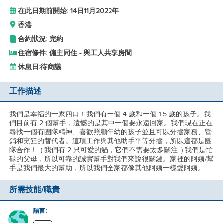
在此日期前開始: 14日11月2022年
香港
合約狀況: 完約
住宿條件: 僱主同住 - 與工人共享房間
休息日:
待商議
工作描述
我們是幸福的一家四口！我們有一個 4 歲和一個 1.5 歲的孩子。我
們目前有 2 個幫手，遺憾的是其中一個要永遠回家。我們現在正在
尋找一個有團隊精神、喜歡照顧年幼的孩子並且可以分擔家務、營
銷和烹飪的替代者。這項工作與其他助手平等分擔，所以這都是團
隊合作！ :) 我們有 2 只可愛的貓，它們不需要太多關注 :) 我們是忙
碌的父母，所以可靠的誠實幫手對我們來說很關鍵。家裡的阿姨/幫
手是我們最大的幫助，所以我們全家都像其他阿姨一樣愛阿姨。
所需技能/職責
語言: