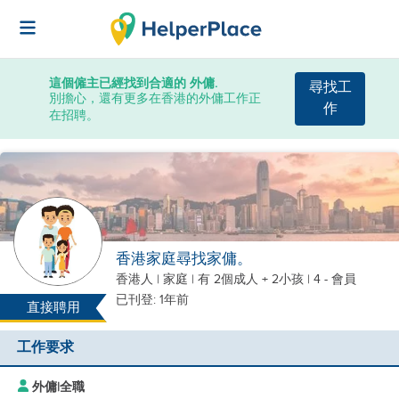
這個僱主已經找到合適的 外傭.
尋找工
別擔心，還有更多在香港的外傭工作正
作
在招聘。
香港家庭尋找家傭。
香港人
|
家庭 |
有 2個成人 + 2小孩
| 4 - 會員
已刊登: 1年前
直接聘用
工作要求
外傭
|
全職