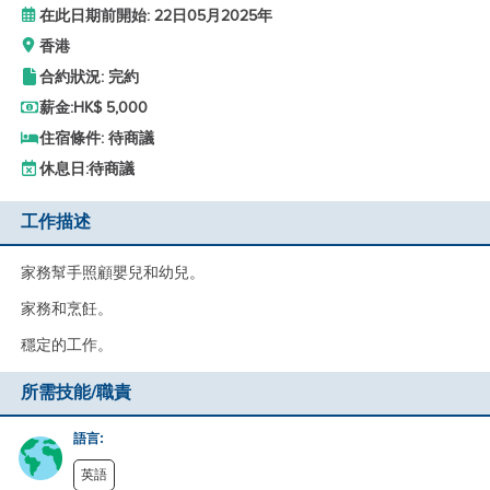
在此日期前開始: 22日05月2025年
香港
合約狀況: 完約
薪金:
HK$ 5,000
住宿條件: 待商議
休息日:
待商議
工作描述
家務幫手照顧嬰兒和幼兒。
家務和烹飪。
穩定的工作。
所需技能/職責
語言:
英語