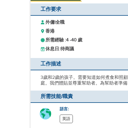
工作要求
外傭
|
全職
香港
所需經驗 :
4 -
40 歲
休息日:
待商議
工作描述
3歲和2歲的孩子。需要知道如何煮食和照顧
庭。我們體貼並尊重幫助者。為幫助者準備
所需技能/職責
語言:
英語