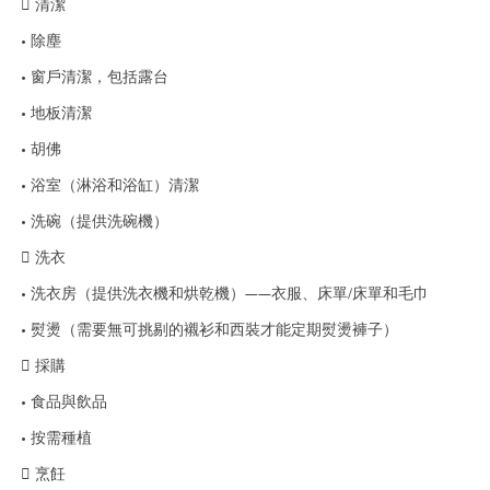
 清潔
• 除塵
• 窗戶清潔，包括露台
• 地板清潔
• 胡佛
• 浴室（淋浴和浴缸）清潔
• 洗碗（提供洗碗機）
 洗衣
• 洗衣房（提供洗衣機和烘乾機）——衣服、床單/床單和毛巾
• 熨燙（需要無可挑剔的襯衫和西裝才能定期熨燙褲子）
 採購
• 食品與飲品
• 按需種植
 烹飪