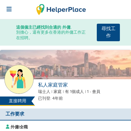
這個僱主已經找到合適的 外傭.
尋找工
別擔心，還有更多在香港的外傭工作正
作
在招聘。
私人家庭管家
瑞士人
|
家庭 |
有 1個成人
| 1 - 會員
已刊登: 4年前
直接聘用
工作要求
外傭
|
全職