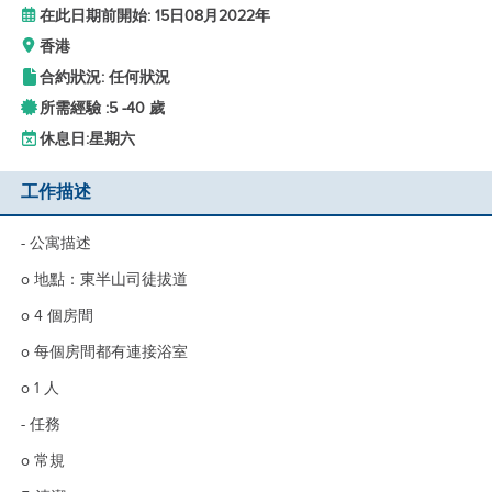
在此日期前開始: 15日08月2022年
香港
合約狀況: 任何狀況
所需經驗 :
5 -
40 歲
休息日:
星期六
工作描述
- 公寓描述
o 地點：東半山司徒拔道
o 4 個房間
o 每個房間都有連接浴室
o 1 人
- 任務
o 常規