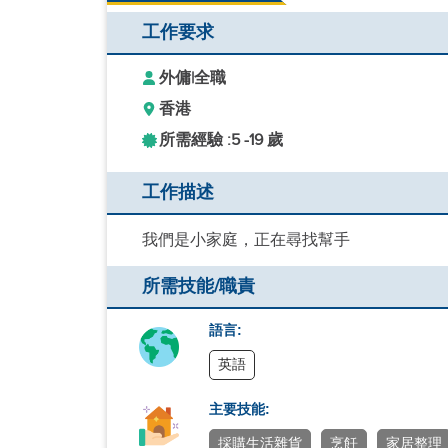
工作要求
外傭
|
全職
香港
所需經驗 :
5 -
19 歲
工作描述
我們是小家庭，正在尋找幫手
所需技能/職責
語言:
英語
主要技能:
採購生活雜貨
烹飪
家居整理