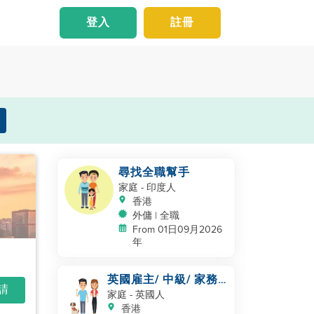
登入
註冊
尋找全職幫手
家庭
- 印度人
香港
外傭 | 全職
From 01日09月2026
年
英國雇主/ 中級/ 家務
申請
及照顧一隻狗
家庭
- 英國人
香港