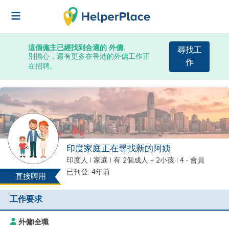
這個僱主已經找到合適的 外傭.
尋找工
別擔心，還有更多在香港的外傭工作正
作
在招聘。
印度家庭正在尋找新的阿姨
印度人
|
家庭 |
有 2個成人 + 2小孩
| 4 - 會員
已刊登: 4年前
直接聘用
工作要求
外傭
|
全職