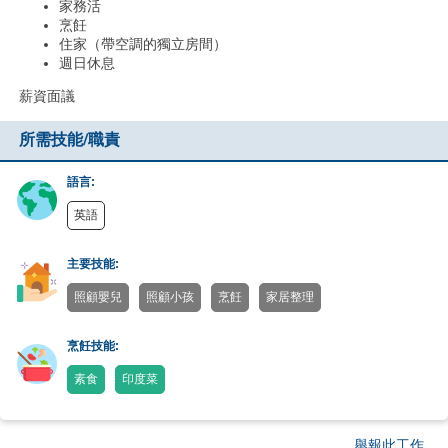
家務活
烹飪
住家（帶空調的獨立房間）
週日休息
薪資面議
所需技能/職責
語言:
英語
主要技能:
照顧嬰兒
照顧小孩
烹飪
家居整理
烹飪技能:
素食
印度菜
舉報此工作