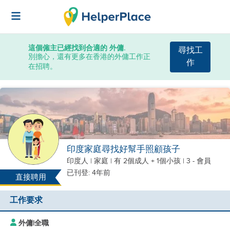
這個僱主已經找到合適的 外傭.
尋找工
別擔心，還有更多在香港的外傭工作正
作
在招聘。
印度家庭尋找好幫手照顧孩子
印度人
|
家庭 |
有 2個成人 + 1個小孩
| 3 - 會員
已刊登: 4年前
直接聘用
工作要求
外傭
|
全職