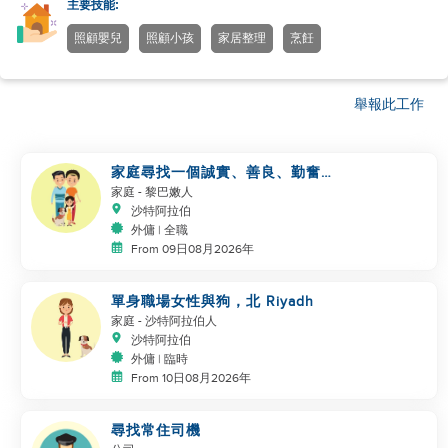
主要技能:
照顧嬰兒
照顧小孩
家居整理
烹飪
舉報此工作
家庭尋找一個誠實、善良、勤奮的
工作者
家庭
- 黎巴嫩人
沙特阿拉伯
外傭 | 全職
From 09日08月2026年
單身職場女性與狗，北 Riyadh
家庭
- 沙特阿拉伯人
沙特阿拉伯
外傭 | 臨時
From 10日08月2026年
尋找常住司機