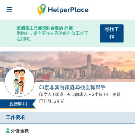
這個僱主已經找到合適的 外傭.
尋找工
別擔心，還有更多在香港的外傭工作正
作
在招聘。
印度非素食家庭尋找全職幫手
印度人
|
家庭 |
有 2個成人 + 2小孩
| 4 - 會員
已刊登: 2年前
直接聘用
工作要求
外傭
|
全職