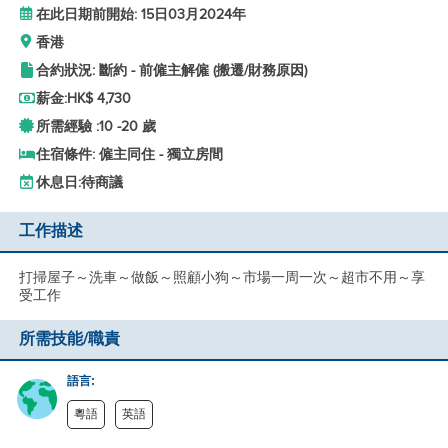
在此日期前開始: 15日03月2024年
香港
合約狀況: 斷約 - 前僱主解僱 (搬遷/財務原因)
薪金:
HK$ 4,730
所需經驗 :
10 -
20 歲
住宿條件: 僱主同住 - 獨立房間
休息日:
待商議
工作描述
打掃屋子～洗車～做飯～照顧小狗～市場一周一次～超市不用～享
受工作
所需技能/職責
語言:
粵語
英語