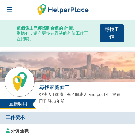
這個僱主已經找到合適的 外傭.
尋找工
別擔心，還有更多在香港的外傭工作正
作
在招聘。
尋找家庭傭工
亞洲人
|
家庭 |
有 4個成人
and pet
| 4 - 會員
已刊登: 3年前
直接聘用
工作要求
外傭
|
全職