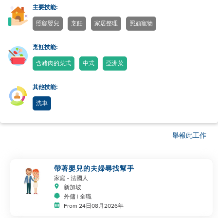
主要技能:
照顧嬰兒
烹飪
家居整理
照顧寵物
烹飪技能:
含豬肉的菜式
中式
亞洲菜
其他技能:
洗車
舉報此工作
帶著嬰兒的夫婦尋找幫手
家庭
- 法國人
新加坡
外傭 | 全職
From 24日08月2026年