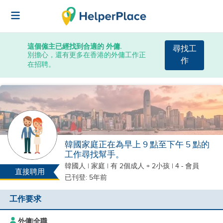
這個僱主已經找到合適的 外傭.
尋找工
別擔心，還有更多在香港的外傭工作正
作
在招聘。
韓國家庭正在為早上 9 點至下午 5 點的
工作尋找幫手。
韓國人
|
家庭 |
有 2個成人 + 2小孩
| 4 - 會員
直接聘用
已刊登: 5年前
工作要求
外傭
|
全職