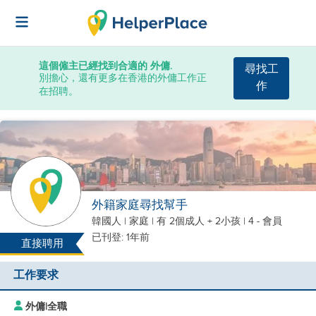
這個僱主已經找到合適的 外傭.
尋找工
別擔心，還有更多在香港的外傭工作正
作
在招聘。
外籍家庭尋找幫手
韓國人
|
家庭 |
有 2個成人 + 2小孩
| 4 - 會員
已刊登: 1年前
直接聘用
工作要求
外傭
|
全職