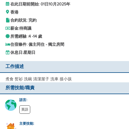
在此日期前開始: 01日10月2025年
香港
合約狀況: 完約
薪金:
待商議
所需經驗 :
4 -
14 歲
住宿條件: 僱主同住 - 獨立房間
休息日:
星期日
工作描述
煮食 熨衫 洗碗 清潔屋子 洗車 接小孩
所需技能/職責
語言:
英語
主要技能: