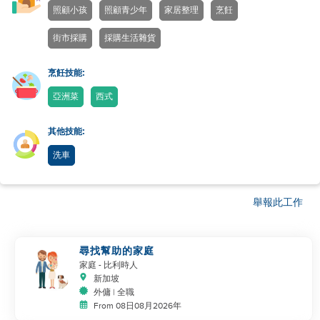
照顧小孩
照顧青少年
家居整理
烹飪
街市採購
採購生活雜貨
烹飪技能:
亞洲菜
西式
其他技能:
洗車
舉報此工作
尋找幫助的家庭
家庭
- 比利時人
新加坡
外傭 | 全職
From 08日08月2026年