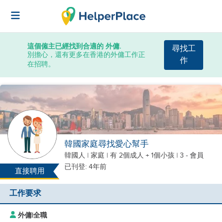
這個僱主已經找到合適的 外傭.
尋找工
別擔心，還有更多在香港的外傭工作正
作
在招聘。
韓國家庭尋找愛心幫手
韓國人
|
家庭 |
有 2個成人 + 1個小孩
| 3 - 會員
已刊登: 4年前
直接聘用
工作要求
外傭
|
全職