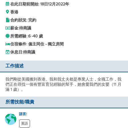
在此日期前開始: 18日12月2022年
香港
合約狀況: 完約
薪金:
待商議
所需經驗 :
6 -
40 歲
住宿條件: 僱主同住 - 獨立房間
休息日:
待商議
工作描述
我們剛從美國搬到香港。我和我丈夫都是專業人士，全職工作，我
們正在尋找一個有豐富育兒經驗的幫手，她會愛我們的女嬰（11 月
滿 1 歲）。
所需技能/職責
語言:
英語