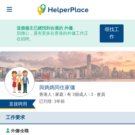
這個僱主已經找到合適的 外傭.
尋找工
別擔心，還有更多在香港的外傭工作正
作
在招聘。
與媽媽同住家傭
香港人
|
家庭 |
有 3個成人
| 3 - 會員
已刊登: 3年前
直接聘用
工作要求
外傭
|
全職