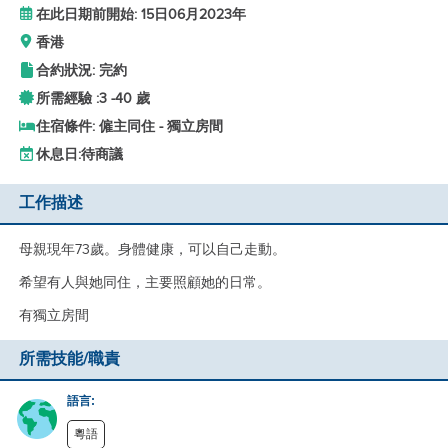
在此日期前開始: 15日06月2023年
香港
合約狀況: 完約
所需經驗 :
3 -
40 歲
住宿條件: 僱主同住 - 獨立房間
休息日:
待商議
工作描述
母親現年73歲。身體健康，可以自己走動。
希望有人與她同住，主要照顧她的日常。
有獨立房間
所需技能/職責
語言:
粵語