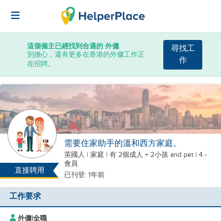
這個僱主已經找到合適的 外傭.
尋找工
別擔心，還有更多在香港的外傭工作正
作
在招聘。
需要住家助手的溫和西方家庭。
英國人
|
家庭 |
有 2個成人 + 2小孩
and pet
| 4 -
會員
直接聘用
已刊登: 1年前
工作要求
外傭
|
全職