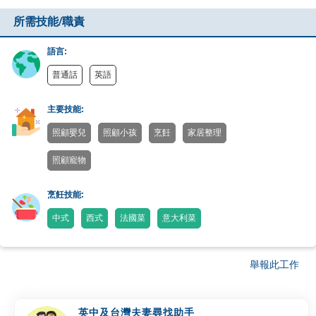
所需技能/職責
語言:
普通話
英語
主要技能:
照顧嬰兒
照顧小孩
烹飪
家居整理
照顧寵物
烹飪技能:
中式
西式
法國菜
意大利菜
舉報此工作
英中及台灣夫妻尋找助手