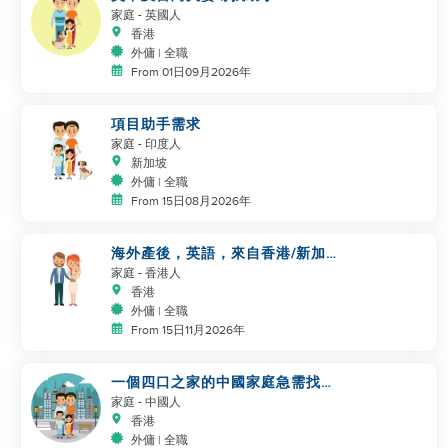
家庭
- 英國人
香港
外傭 | 全職
From 01日09月2026年
項目助手需求
家庭
- 印度人
新加坡
外傭 | 全職
From 15日08月2026年
海外產後，英語，來自香港/新加
坡/馬來西亞/台灣，照顧新生嬰兒
家庭
- 香港人
香港
外傭 | 全職
From 15日11月2026年
一個四口之家的中國家庭急需找幫
手
家庭
- 中國人
香港
外傭 | 全職