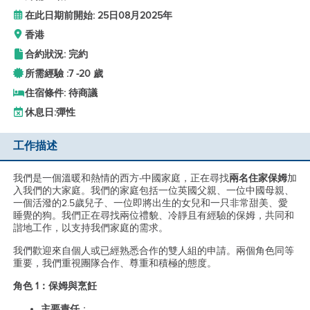
在此日期前開始: 25日08月2025年
香港
合約狀況: 完約
所需經驗 :
7 -
20 歲
住宿條件: 待商議
休息日:
彈性
工作描述
我們是一個溫暖和熱情的西方-中國家庭，正在尋找
兩名住家保姆
加
入我們的大家庭。我們的家庭包括一位英國父親、一位中國母親、
一個活潑的2.5歲兒子、一位即將出生的女兒和一只非常甜美、愛
睡覺的狗。我們正在尋找兩位禮貌、冷靜且有經驗的保姆，共同和
諧地工作，以支持我們家庭的需求。
我們歡迎來自個人或已經熟悉合作的雙人組的申請。兩個角色同等
重要，我們重視團隊合作、尊重和積極的態度。
角色 1：保姆與烹飪
主要責任
：