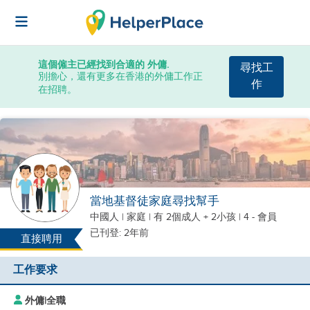
這個僱主已經找到合適的 外傭.
尋找工
別擔心，還有更多在香港的外傭工作正
作
在招聘。
當地基督徒家庭尋找幫手
中國人
|
家庭 |
有 2個成人 + 2小孩
| 4 - 會員
已刊登: 2年前
直接聘用
工作要求
外傭
|
全職