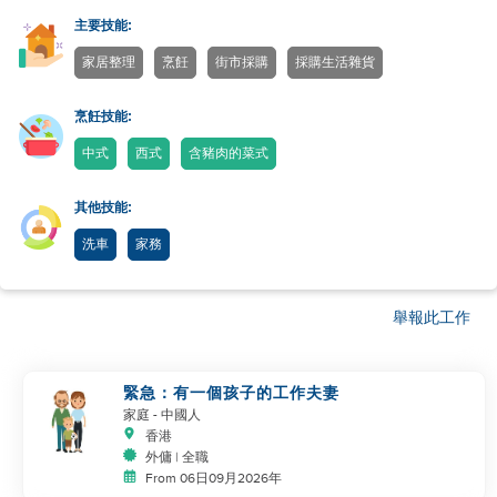
主要技能:
家居整理
烹飪
街市採購
採購生活雜貨
烹飪技能:
中式
西式
含豬肉的菜式
其他技能:
洗車
家務
舉報此工作
緊急：有一個孩子的工作夫妻
家庭
- 中國人
香港
外傭 | 全職
From 06日09月2026年