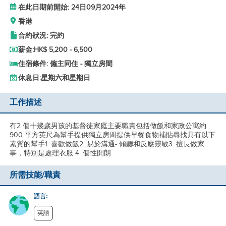
在此日期前開始: 24日09月2024年
香港
合約狀況: 完約
薪金:
HK$ 5,200 - 6,500
住宿條件: 僱主同住 - 獨立房間
休息日:
星期六和星期日
工作描述
有2 個十幾歲男孩的基督徒家庭主要職責包括做飯和家政公寓約
900 平方英尺為幫手提供獨立房間提供早餐食物補貼尋找具有以下
素質的幫手1. 喜歡做飯2. 易於溝通- 傾聽和反應靈敏3. 擅長做家
事，特別是處理衣服 4. 個性開朗
所需技能/職責
語言:
英語