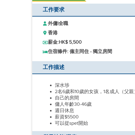
工作要求
外傭
|
全職
香港
薪金:
HK$ 5,500
住宿條件: 僱主同住 - 獨立房間
工作描述
深水埗
2名6歲和10歲的女孩，1名成人（父親
自己的房間
傭人年齡30-46歲
週日休息
薪資$5500
可以從spet開始