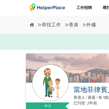
工作招聘
尋
尋找工作
香港
外傭
當地菲律賓人
香港人
|
家庭 |
有 1
已刊登: 2年前
中介